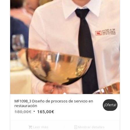
MF1098_3 Diseño de procesos de servicio en
¡Oferta!
restauración
El
El
180,00
€
165,00
€
precio
precio
original
actual
Leer más
Mostrar detalles