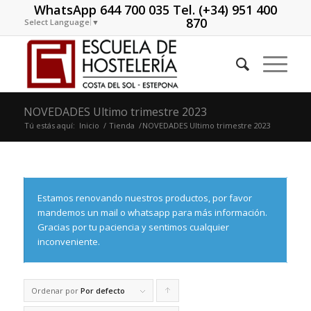
WhatsApp 644 700 035 Tel. (+34) 951 400
870
Select Language
▼
NOVEDADES Ultimo trimestre 2023
Tú estás aquí:
Inicio
/
Tienda
/
NOVEDADES Ultimo trimestre 2023
Estamos renovando nuestros productos, por favor
mandemos un mail o whatsapp para más información.
Gracias por tu paciencia y sentimos cualquier
inconveniente.
Ordenar por
Por defecto
Pulsa