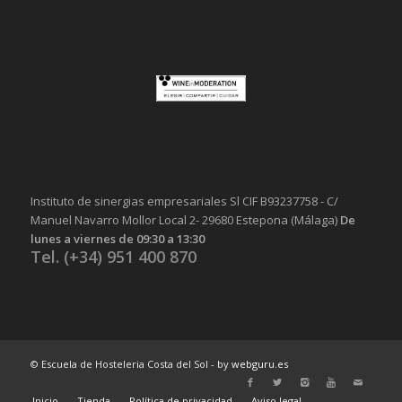
Instituto de sinergias empresariales Sl CIF B93237758 - C/
Manuel Navarro Mollor Local 2- 29680 Estepona (Málaga)
De
lunes a viernes de 09:30 a 13:30
Tel. (+34) 951 400 870
© Escuela de Hosteleria Costa del Sol - by
webguru.es
Inicio
Tienda
Política de privacidad
Aviso legal
Misión y valores
Contacta
Cookies
Encuestas
Empleos Costa del Sol
Suscríbete
Idiomas
Recetas
Politica Ambiental y de Calidad
incentivos
PT
Política de cookies
Auditoría de Necesidades Formativas
Atencion al Cliente y protocolo
Gestión de procesos alojamiento turístico
Inteligencia artificial aplicada a la hostelería y al turismo