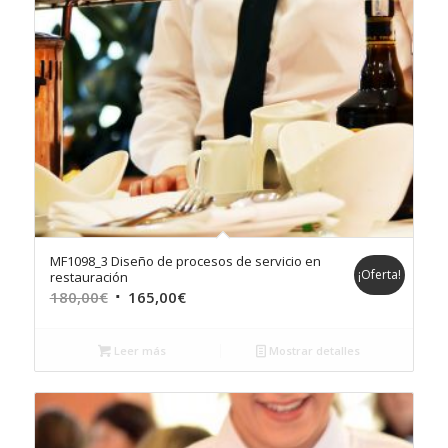
MF1098_3 Diseño de procesos de servicio en
¡Oferta!
restauración
El
El
180,00
€
165,00
€
precio
precio
original
actual
Leer más
Mostrar detalles
era:
es:
180,00€.
165,00€.