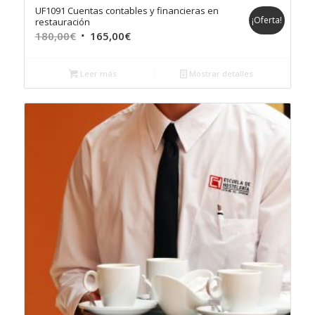
UF1091 Cuentas contables y financieras en
¡Oferta!
restauración
El
El
180,00
€
165,00
€
precio
precio
original
actual
Leer más
Mostrar detalles
era:
es:
180,00€.
165,00€.