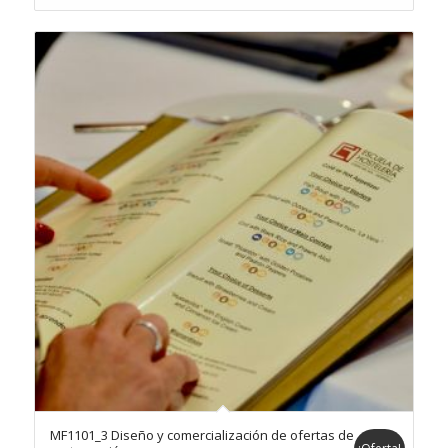
era:
es:
180,00€.
165,00€.
MF1101_3 Diseño y comercialización de ofertas de