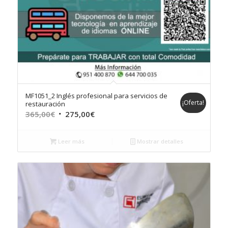
MF1051_2 Inglés profesional para servicios de
¡Oferta!
restauración
El
El
365,00
€
275,00
€
precio
precio
original
actual
Leer más
Mostrar detalles
era:
es:
365,00€.
275,00€.