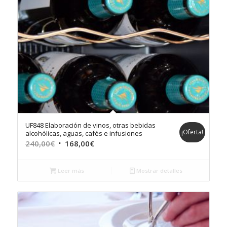
UF848 Elaboración de vinos, otras bebidas
¡Oferta!
alcohólicas, aguas, cafés e infusiones
El
El
240,00
€
168,00
€
precio
precio
original
actual
Leer más
Mostrar detalles
era:
es:
240,00€.
168,00€.