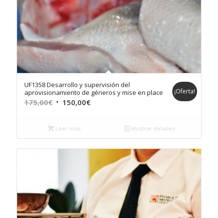
UF1358 Desarrollo y supervisión del
¡Oferta!
aprovisionamiento de géneros y mise en place
El
El
175,00
€
150,00
€
precio
precio
original
actual
Leer más
Mostrar detalles
era:
es:
175,00€.
150,00€.