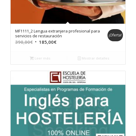
MF1111_2 Lengua extranjera profesional para
¡Oferta!
servicios de restauración
El
El
390,00
€
185,00
€
precio
precio
original
actual
Leer más
Mostrar detalles
era:
es:
390,00€.
185,00€.