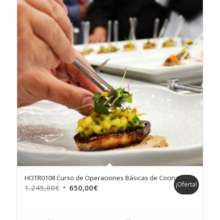
HOTR0108 Curso de Operaciones Básicas de Cocina
¡Oferta!
El
El
1.245,00
€
650,00
€
precio
precio
original
actual