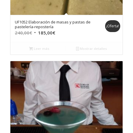
UF1052 Elaboración de masas y pastas de
¡Oferta!
pastelería-repostería
El
El
240,00
€
185,00
€
precio
precio
original
actual
Leer más
Mostrar detalles
era:
es:
240,00€.
185,00€.