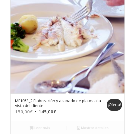
MF1053_2 Elaboración y acabado de platos a la
¡Oferta!
vista del cliente
El
El
150,00
€
145,00
€
precio
precio
original
actual
Leer más
Mostrar detalles
era:
es: