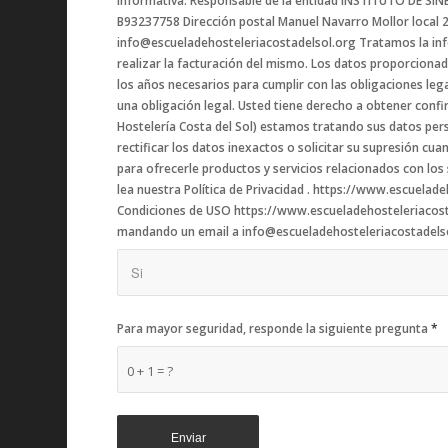
informativa: Responsable de la entidad INSTITUTO DE SI
B93237758 Dirección postal Manuel Navarro Mollor local 2 – cp 29680 Estepona (Málaga) teléfono: 951400870 correo electrónico :
info@escueladehosteleriacostadelsol.org Tratamos la inform
realizar la facturación del mismo. Los datos proporciona
los años necesarios para cumplir con las obligaciones leg
una obligación legal. Usted tiene derecho a obtener con
Hostelería Costa del Sol) estamos tratando sus datos per
rectificar los datos inexactos o solicitar su supresión cu
para ofrecerle productos y servicios relacionados con los
lea nuestra Política de Privacidad . https://www.escuelade
Condiciones de USO https://www.escueladehosteleriacosta
mandando un email a info@escueladehosteleriacostadels
Para mayor seguridad, responde la siguiente pregunta
*
0 + 1 = ?