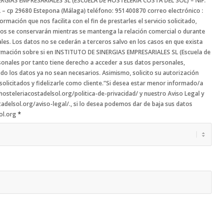
NERGIAS EMPRESARIALES SL (ESCUELA DE HOSTELERIA COSTA DEL SOL) – NIF:
ación que nos facilita con el fin de prestarles el servicio solicitado,
dos se conservarán mientras se mantenga la relación comercial o durante
ales. Los datos no se cederán a terceros salvo en los casos en que exista
firmación sobre si en INSTITUTO DE SINERGIAS EMPRESARIALES SL (Escuela de
sonales por tanto tiene derecho a acceder a sus datos personales,
ando los datos ya no sean necesarios. Asimismo, solicito su autorización
 solicitados y fidelizarle como cliente.”Si desea estar menor informado/a
hosteleriacostadelsol.org/politica-de-privacidad/ y nuestro Aviso Legal y
delsol.org/aviso-legal/., si lo desea podemos dar de baja sus datos
ol.org
*