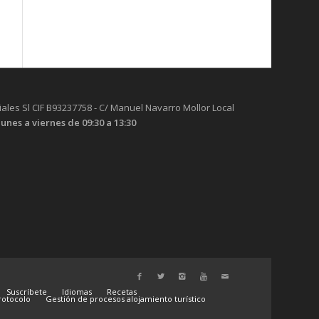
iales Sl CIF B93237758 - C/ Manuel Navarro Mollor Local
lunes a viernes de 09:30 a 13:30
Suscríbete
Idiomas
Recetas
protocolo
Gestión de procesos alojamiento turístico