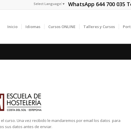
WhatsApp 644 700 035 Tel
Select Language
▼
Inicio
Idiomas
Cursos ONLINE
Talleres y Cursos
Port
n el curso. Una vez recibido le mandaremos por email los datos para
dos sus datos antes de enviar.