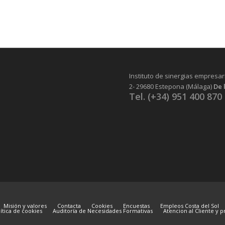
Instituto de sinergias empresar
2- 29680 Estepona (Málaga)
De 
Tel. (+34) 951 400 870
I
Misión y valores
Contacta
Cookies
Encuestas
Empleos Costa del Sol
ítica de cookies
Auditoría de Necesidades Formativas
Atencion al Cliente y 