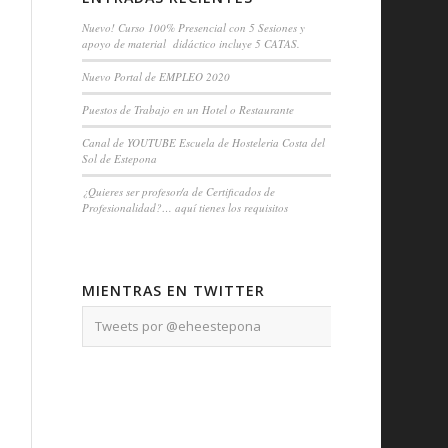
Nuevo! Curso 100% Presencial con 5 Sesiones y
apoyo de material didáctico incluye 5 CATAS.
Nuevo Portal de EMPLEO 2020
Puestos de Trabajo en un Hotel o Restaurante
Canal de YOUTUBE Escuela de Hosteleria Costa del
Sol de Estepona
¿Quieres ser profesor/a de Certificados de
Profesionalidad?… aquí tienes los requisitos
MIENTRAS EN TWITTER
Tweets por @eheestepona