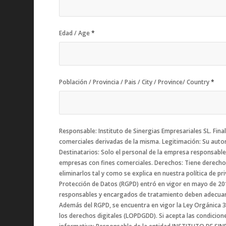
Edad / Age
*
Población / Provincia / Pais / City / Province/ Country
*
Responsable: Instituto de Sinergias Empresariales SL. Finalidad: Recibir y responder a la consulta actual y posibles comunicaciones
comerciales derivadas de la misma. Legitimación: Su autor
Destinatarios: Solo el personal de la empresa responsable
empresas con fines comerciales. Derechos: Tiene derecho 
eliminarlos tal y como se explica en nuestra política d
Protección de Datos (RGPD) entró en vigor en mayo de 201
responsables y encargados de tratamiento deben adecuar e
Además del RGPD, se encuentra en vigor la Ley Orgánica 3
los derechos digitales (LOPDGDD). Si acepta las condicion