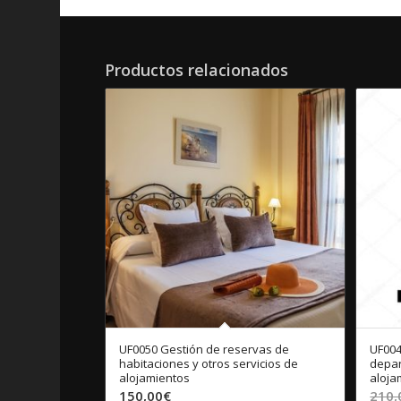
Productos relacionados
UF0050 Gestión de reservas de
UF004
habitaciones y otros servicios de
depar
alojamientos
aloja
150,00
€
210,