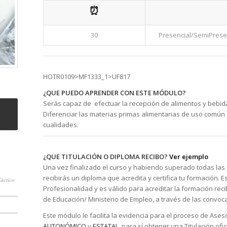
precio
precio
⏰
original
actual
era:
es:
30
Presencial/SemiPresen
140,00€.
95,00€.
HOTR0109>MF1333_1>UF817
¿QUE PUEDO APRENDER CON ESTE MÓDULO?
Serás capaz de efectuar la recepción de alimentos y bebida
Diferenciar las materias primas alimentarias de uso común 
cualidades.
¿QUE TITULACIÓN O DIPLOMA RECIBO?
Ver ejemplo
Una vez finalizado el curso y habiendo superado todas las
recibirás un diploma que acredita y certifica tu formación. 
áctico
Profesionalidad y es válido para acreditar la formación recibi
de Educación/ Ministerio de Empleo, a través de las convoc
Este módulo le facilita la evidencia para el proceso de Ase
AUTONÓMICO
y
ESTATAL,
para sí obtener una Titulación ofic