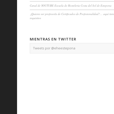
Canal de YOUTUBE Escuela de Hosteleria Costa del Sol de Estepona
¿Quieres ser profesor/a de Certificados de Profesionalidad?… aquí tien
requisitos
MIENTRAS EN TWITTER
Tweets por @eheestepona