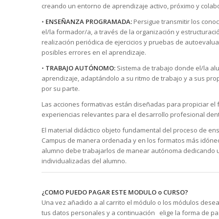
creando un entorno de aprendizaje activo, próximo y colabo
•
ENSEÑANZA PROGRAMADA:
Persigue transmitir los conoc
el/la formador/a, a través de la organización y estructurac
realización periódica de ejercicios y pruebas de autoevalua
posibles errores en el aprendizaje.
•
TRABAJO AUTÓNOMO:
Sistema de trabajo donde el/la a
aprendizaje, adaptándolo a su ritmo de trabajo y a sus pro
por su parte.
Las acciones formativas están diseñadas para propiciar el 
experiencias relevantes para el desarrollo profesional dent
El material didáctico objeto fundamental del proceso de en
Campus de manera ordenada y en los formatos más idóneos p
alumno debe trabajarlos de manear autónoma dedicando 
individualizadas del alumno.
¿
COMO PUEDO PAGAR ESTE MODULO o CURSO?
Una vez añadido a al carrito el módulo o los módulos dese
tus datos personales y a continuación elige la forma de 