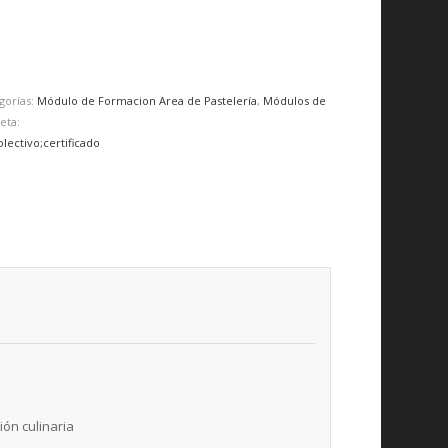
gorías:
Módulo de Formacion Area de Pastelería
,
Módulos de
eta:
lectivo;certificado
ión culinaria