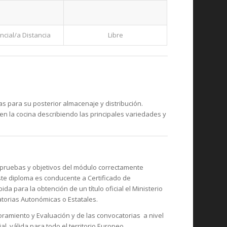
cial/a Distancia
Libre
s para su posterior almacenaje y distribución.
en la cocina describiendo las principales variedades y
 pruebas y objetivos del módulo correctamente
Este diploma es conducente a Certificado de
da para la obtención de un título oficial el Ministerio
atorias Autonómicas o Estatales.
soramiento y Evaluación y de las convocatorias a nivel
ial válida para todo el territorio Europeo