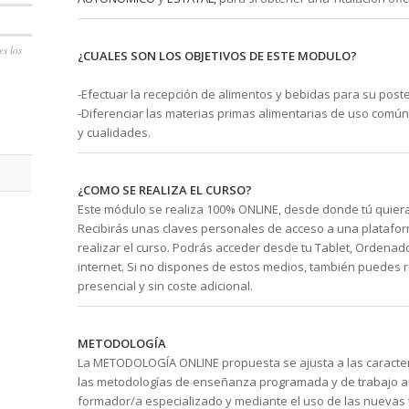
es los
¿CUALES SON LOS OBJETIVOS DE ESTE MODULO?
-Efectuar la recepción de alimentos y bebidas para su poste
-Diferenciar las materias primas alimentarias de uso común
y cualidades.
¿COMO SE REALIZA EL CURSO?
Este módulo se realiza 100% ONLINE, desde donde tú quieras 
Recibirás unas claves personales de acceso a una platafor
realizar el curso. Podrás acceder desde tu Tablet, Ordenad
internet. Si no dispones de estos medios, también puedes 
presencial y sin coste adicional.
METODOLOGÍA
La METODOLOGÍA ONLINE propuesta se ajusta a las caracte
las metodologías de enseñanza programada y de trabajo 
formador/a especializado y mediante el uso de las nuevas 