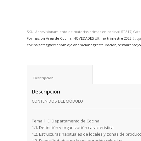
SKU:
Aprovisionamiento de materias primas en cocina(UF0817)
Cate
Formacion Area de Cocina
,
NOVEDADES Ultimo trimestre 2023
Etiqu
cocina;setas;gastronomia;elaboraciones;restauracion;restaurante;co
Descripción					
Descripción
CONTENIDOS DEL MÓDULO
Tema 1. El Departamento de Cocina.
1.1. Definición y organización característica
1.2. Estructuras habituales de locales y zonas de producc
1.3. Especificidades en la restauración colectiva