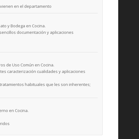
ervienen en el departamento
ato y Bodega en Cocina.
s sencillos documentación y aplicaciones
eros de Uso Común en Cocina.
tes caracterización cualidades y aplicaciones
y tratamientos habituales que les son inherentes;
erno en Cocina.
eridos