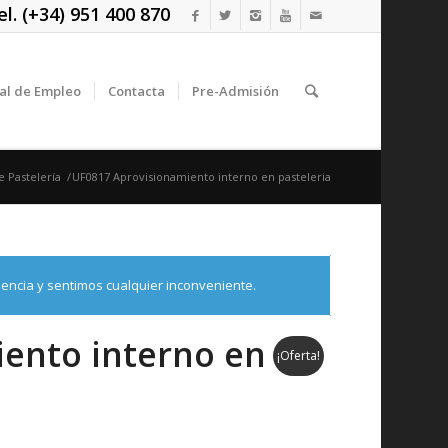
. (+34) 951 400 870
al de Empleo
Contacta
Pre-Admisión
 Pastelería
/
UF0817 Aprovisionamiento interno en pasteleria
ncia y sentimos cualquier inconveniente.
ento interno en
¡Oferta!