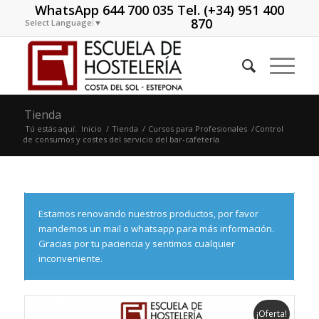
WhatsApp 644 700 035 Tel. (+34) 951 400
870
Select Language
▼
Tienda
Tú estás aquí:
Inicio
/
Tienda
/
Cursos para Profesionales
/
Control
de consumos y costes del servicio del bar-cafetería
Estamos renovando nuestros productos, por favor
mandemos un mail o whatsapp para más información.
Gracias por tu paciencia y sentimos cualquier
inconveniente.
¡Oferta!