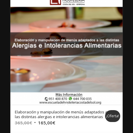
Elaboración y manipulación de menús adaptados a
¡Oferta!
las distintas alergias e intolerancias alimentarias
El
El
365,00
€
165,00
€
precio
precio