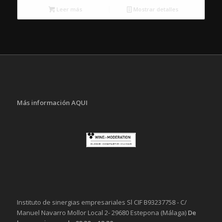
original
actual
Leer más
Mostrar detalles
era:
es:
365,00€.
165,00€.
Más información AQUI
Instituto de sinergias empresariales Sl CIF B93237758 - C/
Manuel Navarro Mollor Local 2- 29680 Estepona (Málaga)
De