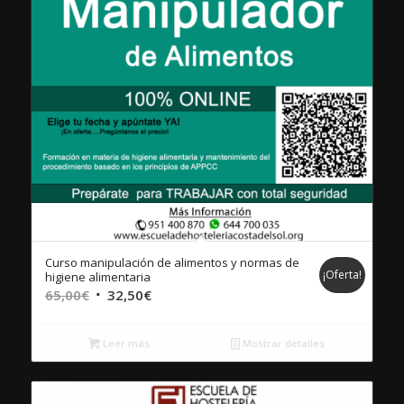
Curso manipulación de alimentos y normas de
¡Oferta!
higiene alimentaria
El
El
65,00
€
32,50
€
precio
precio
original
actual
Leer más
Mostrar detalles
era:
es:
65,00€.
32,50€.