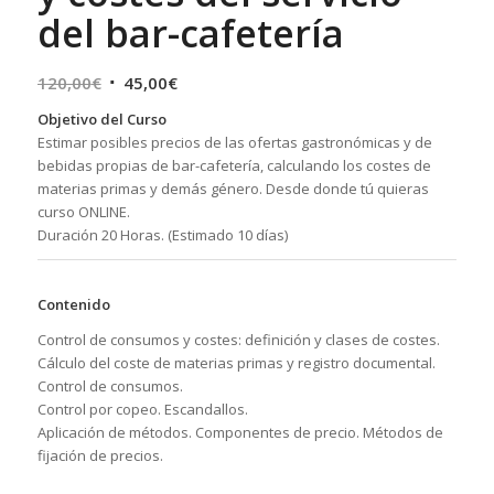
del bar-cafetería
El
El
120,00
€
45,00
€
precio
precio
Objetivo del Curso
original
actual
Estimar posibles precios de las ofertas gastronómicas y de
era:
es:
bebidas propias de bar-cafetería, calculando los costes de
120,00€.
45,00€.
materias primas y demás género. Desde donde tú quieras
curso ONLINE.
Duración 20 Horas. (Estimado 10 días)
Contenido
Control de consumos y costes: definición y clases de costes.
Cálculo del coste de materias primas y registro documental.
Control de consumos.
Control por copeo. Escandallos.
Aplicación de métodos. Componentes de precio. Métodos de
fijación de precios.