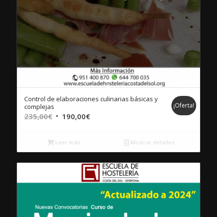
Control de elaboraciones culinarias básicas y
¡Oferta!
complejas
El
El
235,00
€
190,00
€
precio
precio
original
actual
Leer más
Mostrar detalles
era:
es:
235,00€.
190,00€.