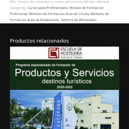
SKU:
Control de consumos y costes del servicio del bar-cafetería
Categorías:
Cursos para Profesionales
,
Modulo de Formacion
Profesional
,
Módulos de Formacion Area de Cocina
,
Módulos de
Formacion Area de Restaurante
,
Talleres de Aficionados
Productos relacionados