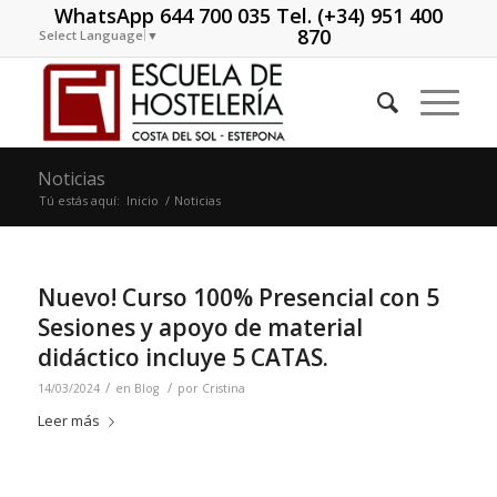
WhatsApp 644 700 035 Tel. (+34) 951 400
870
Select Language
▼
Noticias
Tú estás aquí:
Inicio
/
Noticias
Nuevo! Curso 100% Presencial con 5
Sesiones y apoyo de material
didáctico incluye 5 CATAS.
/
/
14/03/2024
en
Blog
por
Cristina
Leer más