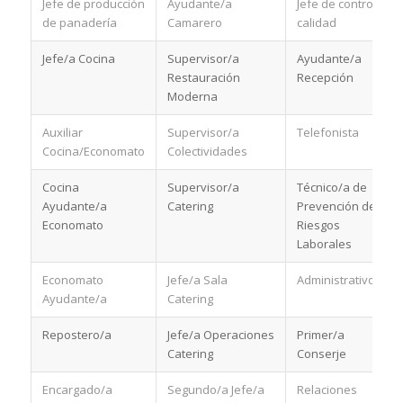
Jefe de producción
Ayudante/a
Jefe de control de
de panadería
Camarero
calidad
Jefe/a Cocina
Supervisor/a
Ayudante/a
Restauración
Recepción
Moderna
Auxiliar
Supervisor/a
Telefonista
Cocina/Economato
Colectividades
Cocina
Supervisor/a
Técnico/a de
Ayudante/a
Catering
Prevención de
Economato
Riesgos
Laborales
Economato
Jefe/a Sala
Administrativo/a
Ayudante/a
Catering
Repostero/a
Jefe/a Operaciones
Primer/a
Catering
Conserje
Encargado/a
Segundo/a Jefe/a
Relaciones