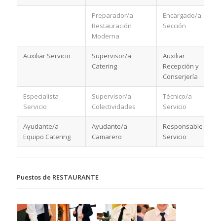
Preparador/a
Encargado/a
Restauración
Sección
Moderna
Auxiliar Servicio
Supervisor/a
Auxiliar
Catering
Recepción y
Conserjería
Especialista
Supervisor/a
Técnico/a
Servicio
Colectividades
Servicio
Ayudante/a
Ayudante/a
Responsable
Equipo Catering
Camarero
Servicio
Puestos de RESTAURANTE