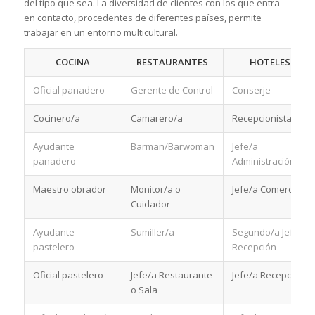
del tipo que sea. La diversidad de clientes con los que entra
en contacto, procedentes de diferentes países, permite
trabajar en un entorno multicultural.
COCINA
RESTAURANTES
HOTELES
Oficial panadero
Gerente de Control
Conserje
Cocinero/a
Camarero/a
Recepcionista
Ayudante
Barman/Barwoman
Jefe/a
panadero
Administración
Maestro obrador
Monitor/a o
Jefe/a Comercial
Cuidador
Ayudante
Sumiller/a
Segundo/a Jefe/a
pastelero
Recepción
Oficial pastelero
Jefe/a Restaurante
Jefe/a Recepción
o Sala